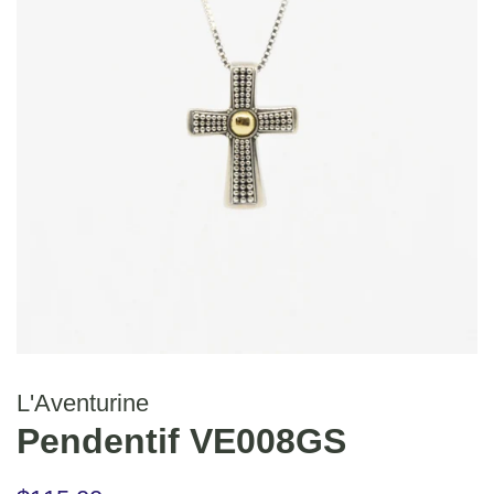
L'Aventurine
Pendentif VE008GS
Prix
Prix