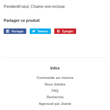
Pendentif seul, Chaine non-incluse
Partager ce produit
Partager
Partager
Tweeter
Tweeter
Épingler
Épingler
sur
sur
sur
Facebook
Twitter
Pinterest
Infos
Commande sur mesure
Nous Joindre
FAQ
Recherche
Approuvé par Joanie