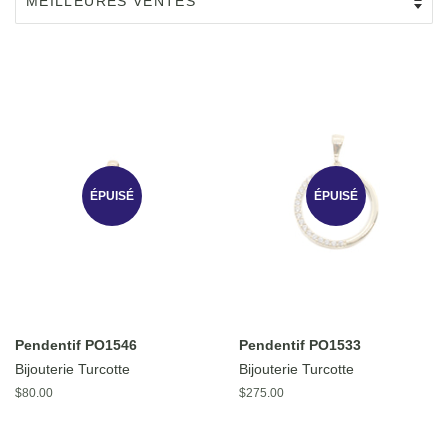
ÉPUISÉ
ÉPUISÉ
Pendentif PO1546
Pendentif PO1533
Bijouterie Turcotte
Bijouterie Turcotte
Prix
$80.00
Prix
$275.00
régulier
régulier