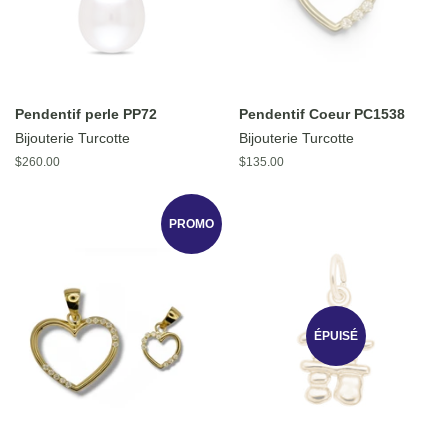
Pendentif perle PP72
Pendentif Coeur PC1538
Bijouterie Turcotte
Bijouterie Turcotte
Prix
$260.00
Prix
$135.00
régulier
régulier
PROMO
ÉPUISÉ