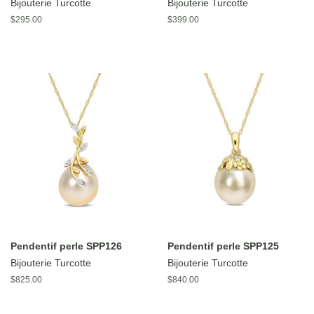
Bijouterie Turcotte
Bijouterie Turcotte
Prix
$295.00
Prix
$399.00
régulier
régulier
Pendentif perle SPP126
Pendentif perle SPP125
Bijouterie Turcotte
Bijouterie Turcotte
Prix
$825.00
Prix
$840.00
régulier
régulier