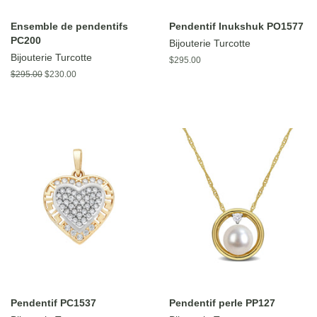
Ensemble de pendentifs
Pendentif Inukshuk PO1577
PC200
Bijouterie Turcotte
Bijouterie Turcotte
Prix
$295.00
régulier
Prix
$295.00
Prix
$230.00
régulier
réduit
Pendentif PC1537
Pendentif perle PP127