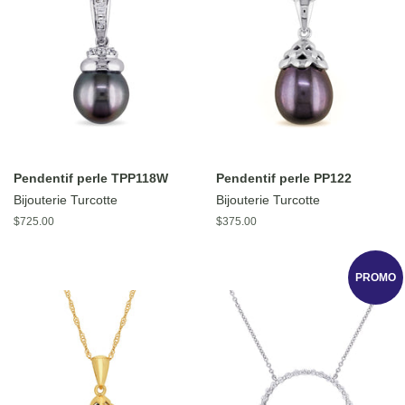
Pendentif perle TPP118W
Pendentif perle PP122
Bijouterie Turcotte
Bijouterie Turcotte
Prix
$725.00
Prix
$375.00
régulier
régulier
PROMO