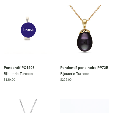
ÉPUISÉ
Pendentif PO1508
Pendentif perle noire PP72B
Bijouterie Turcotte
Bijouterie Turcotte
Prix
$120.00
Prix
$225.00
régulier
régulier