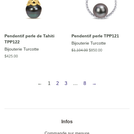
Pendentif perle de Tahiti
Pendentif perle TPP121
TPP122
Bijouterie Turcotte
Bijouterie Turcotte
Prix
$1,104.00
Prix
$850.00
régulier
réduit
Prix
$425.00
régulier
←
1
2
3
…
8
→
Infos
Commande sur mesure