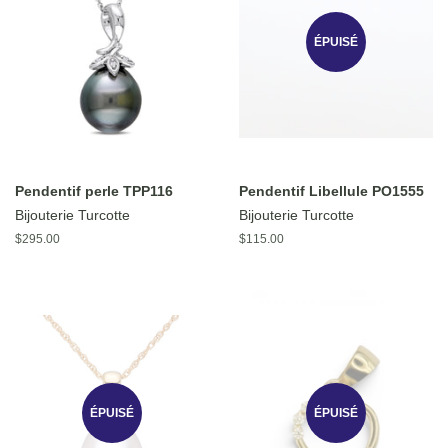
ÉPUISÉ
Pendentif perle TPP116
Pendentif Libellule PO1555
Bijouterie Turcotte
Bijouterie Turcotte
Prix
$295.00
Prix
$115.00
régulier
régulier
ÉPUISÉ
ÉPUISÉ