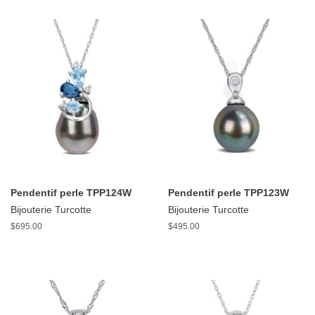
Pendentif perle TPP124W
Pendentif perle TPP123W
Bijouterie Turcotte
Bijouterie Turcotte
Prix
$695.00
Prix
$495.00
régulier
régulier