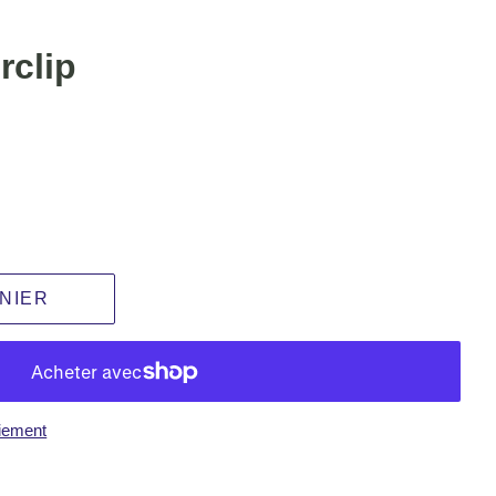
rclip
NIER
iement