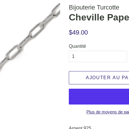
Bijouterie Turcotte
Cheville Pape
Prix
Prix
$49.00
régulier
réduit
Quantité
AJOUTER AU PA
Plus de moyens de pa
Argent 925