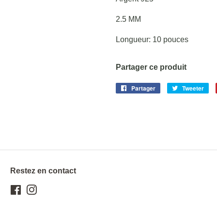
2.5 MM
Longueur: 10 pouces
Partager ce produit
Partager
Partager
Tweeter
Tw
sur
sur
Facebook
Twi
Restez en contact
Facebook
Instagram