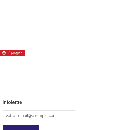
eeter
Épingler
Épingler
sur
tter
Pinterest
Infolettre