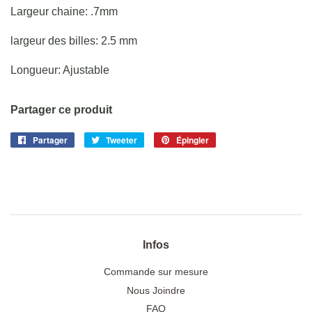
Largeur chaine: .7mm
largeur des billes: 2.5 mm
Longueur: Ajustable
Partager ce produit
Partager
Partager
Tweeter
Tweeter
Épingler
Épingler
sur
sur
sur
Facebook
Twitter
Pinterest
Infos
Commande sur mesure
Nous Joindre
FAQ