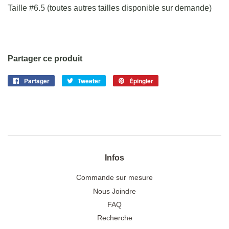
Taille #6.5 (toutes autres tailles disponible sur demande)
Partager ce produit
Partager
Partager
Tweeter
Tweeter
Épingler
Épingler
sur
sur
sur
Facebook
Twitter
Pinterest
Infos
Commande sur mesure
Nous Joindre
FAQ
Recherche