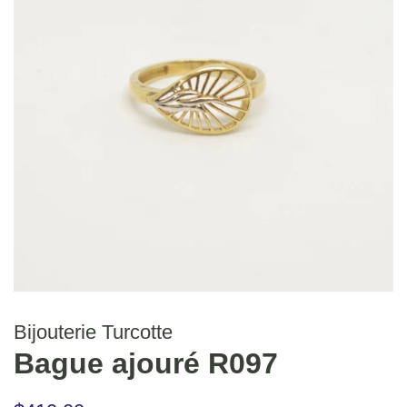
Bijouterie Turcotte
Bague ajouré R097
Prix
Prix