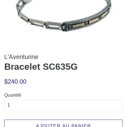
L'Aventurine
Bracelet SC635G
Prix
Prix
$240.00
régulier
réduit
Quantité
AJOUTER AU PANIER