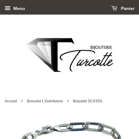
Menu
Panier
›
›
Accueil
Bracelet L'Aventurine
Bracelet SC635G